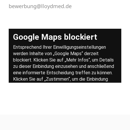
bewerbung@lloydmed.de