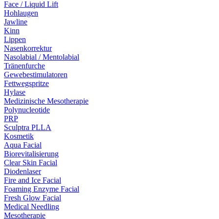
Face / Liquid Lift
Hohlaugen
Jawline
Kinn
Lippen
Nasenkorrektur
Nasolabial / Mentolabial
Tränenfurche
Gewebestimulatoren
Fettwegspritze
Hylase
Medizinische Mesotherapie
Polynucleotide
PRP
Sculptra PLLA
Kosmetik
Aqua Facial
Biorevitalisierung
Clear Skin Facial
Diodenlaser
Fire and Ice Facial
Foaming Enzyme Facial
Fresh Glow Facial
Medical Needling
Mesotherapie