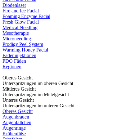
Diodenlaser
Fire and Ice Facial
Foaming Enzyme Facial
Fresh Glow Facial
Medical Needling
Mesotherapie
Microneedling
Prodigy Peel System
Warming Honey Facial
Fädeninjektionen
PDO Fäden
Regionen
Oberes Gesicht
Unterspritzungen im oberen Gesicht
Mittleres Gesicht
Unterspritzungen im Mittelgesicht
Unteres Gesicht
Unterspritzungen im unteren Gesicht
Oberes Gesicht
Augenbrauen
Augenfältchen
Augenringe
Krähenfüße