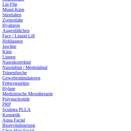
Lip Flip
Mund-Kinn
Stirnfalten
Zornesfalte
Hyaluron
Augenfältchen
Face / Liquid Lift
Hohlaugen
Jawline
Kinn
Lippen
Nasenkorrektur
Nasolabial / Mentolabial
Tränenfurche
Gewebestimulatoren
Fettwegspritze
Hylase
Medizinische Mesotherapie
Polynucleotide
PRP
Sculptra PLLA
Kosmetik
Aqua Facial
Biorevitalisierung
Clear Skin Facial