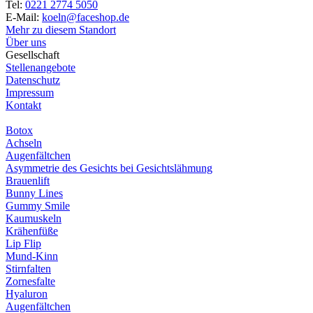
Tel:
0221 2774 5050
E-Mail:
koeln@faceshop.de
Mehr zu diesem Standort
Über uns
Gesellschaft
Stellenangebote
Datenschutz
Impressum
Kontakt
Botox
Achseln
Augenfältchen
Asymmetrie des Gesichts bei Gesichtslähmung
Brauenlift
Bunny Lines
Gummy Smile
Kaumuskeln
Krähenfüße
Lip Flip
Mund-Kinn
Stirnfalten
Zornesfalte
Hyaluron
Augenfältchen