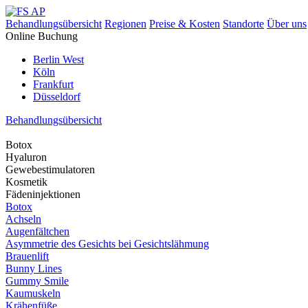
Behandlungsübersicht
Regionen
Preise & Kosten
Standorte
Über uns
Online Buchung
Berlin West
Köln
Frankfurt
Düsseldorf
Behandlungsübersicht
Botox
Hyaluron
Gewebestimulatoren
Kosmetik
Fädeninjektionen
Botox
Achseln
Augenfältchen
Asymmetrie des Gesichts bei Gesichtslähmung
Brauenlift
Bunny Lines
Gummy Smile
Kaumuskeln
Krähenfüße