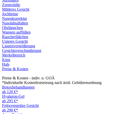
Stirnfalten
Zornesfalte
Mittleres Gesicht
Jochbeine
Nasenkorrektur
Nasolabialfalten
Ohrläppchen
Wangen auffüllen
Raucherfältchen
Unteres Gesicht
Lippenvergrößerung
Gesichtsverschmälerung
Merkelbereich
Kinn
Hals
Preise & Kosten
Preise & Kosten - indiv. n. GOÄ
*Individuelle Kostenfestsetzung nach ärztl. Gebührenordnung
Botoxbehandlungen
ab 120 €*
Hyaluron-Gel
ab 295 €*
Fettwegspritze Gesicht
ab 290 €*