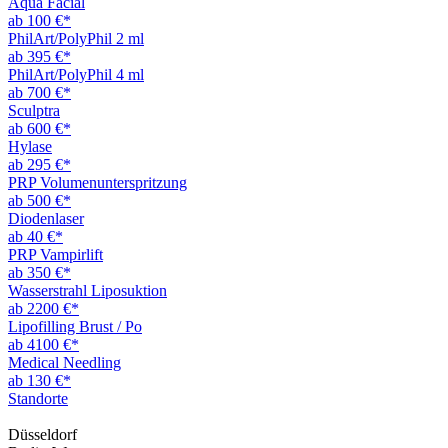
Aqua Facial
ab 100 €*
PhilArt/PolyPhil 2 ml
ab 395 €*
PhilArt/PolyPhil 4 ml
ab 700 €*
Sculptra
ab 600 €*
Hylase
ab 295 €*
PRP Volumenunterspritzung
ab 500 €*
Diodenlaser
ab 40 €*
PRP Vampirlift
ab 350 €*
Wasserstrahl Liposuktion
ab 2200 €*
Lipofilling Brust / Po
ab 4100 €*
Medical Needling
ab 130 €*
Standorte
Düsseldorf