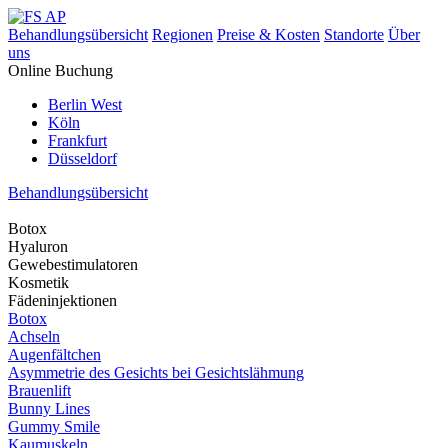
Behandlungsübersicht
Regionen
Preise & Kosten
Standorte
Über
uns
Online Buchung
Berlin West
Köln
Frankfurt
Düsseldorf
Behandlungsübersicht
Botox
Hyaluron
Gewebestimulatoren
Kosmetik
Fädeninjektionen
Botox
Achseln
Augenfältchen
Asymmetrie des Gesichts bei Gesichtslähmung
Brauenlift
Bunny Lines
Gummy Smile
Kaumuskeln