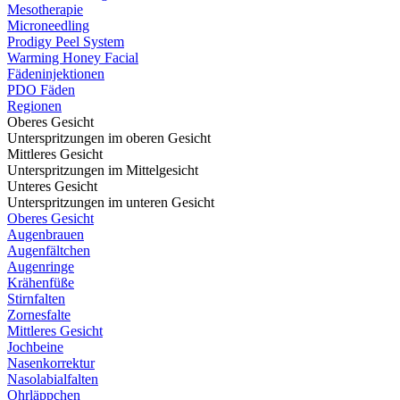
Mesotherapie
Microneedling
Prodigy Peel System
Warming Honey Facial
Fädeninjektionen
PDO Fäden
Regionen
Oberes Gesicht
Unterspritzungen im oberen Gesicht
Mittleres Gesicht
Unterspritzungen im Mittelgesicht
Unteres Gesicht
Unterspritzungen im unteren Gesicht
Oberes Gesicht
Augenbrauen
Augenfältchen
Augenringe
Krähenfüße
Stirnfalten
Zornesfalte
Mittleres Gesicht
Jochbeine
Nasenkorrektur
Nasolabialfalten
Ohrläppchen