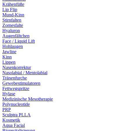
Krähenfüße
Lip Flip
Mund-Kinn
Stirnfalten
Zornesfalte
Hyaluron
Augenfältchen
Face / Liquid Lift
Hohlaugen
Jawline
Kinn
Lippen
Nasenkorrektur
Nasolabial / Mentolabial
Tränenfurche
Gewebestimulatoren
Fettwegspritze
Hylase
Medizinische Mesotherapie
Polynucleotide
PRP
Sculptra PLLA
Kosmetik
Aqua Facial
Biorevitalisierung