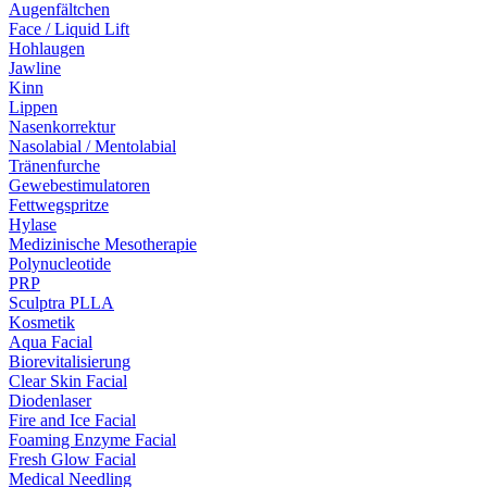
Augenfältchen
Face / Liquid Lift
Hohlaugen
Jawline
Kinn
Lippen
Nasenkorrektur
Nasolabial / Mentolabial
Tränenfurche
Gewebestimulatoren
Fettwegspritze
Hylase
Medizinische Mesotherapie
Polynucleotide
PRP
Sculptra PLLA
Kosmetik
Aqua Facial
Biorevitalisierung
Clear Skin Facial
Diodenlaser
Fire and Ice Facial
Foaming Enzyme Facial
Fresh Glow Facial
Medical Needling