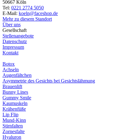
50667 Köln
Tel:
0221 2774 5050
E-Mail:
koeln@faceshop.de
Mehr zu diesem Standort
Über uns
Gesellschaft
Stellenangebote
Datenschutz
Impressum
Kontakt
Botox
Achseln
Augenfältchen
Asymmetrie des Gesichts bei Gesichtslähmung
Brauenlift
Bunny Lines
Gummy Smile
Kaumuskeln
Krähenfüße
Lip Flip
Mund-Kinn
Stirnfalten
Zornesfalte
Hyaluron