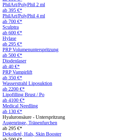
PhilArt/PolyPhil 2 ml
ab 395 €*
PhilArt/PolyPhil 4 ml
ab 700 €*
Sculptra
ab 600 €*
Hylase
ab 295 €*
PRP Volumenunterspritzung
ab 500 €*
Diodenlaser
ab 40 €*
PRP Vampirlift
ab 350 €*
Wasserstrahl Liposuktion
ab 2200 €*
Lipofilling Brust / Po
ab 4100 €*
Medical Needling
ab 130 €*
Hyaluronsäure - Unterspritzung
Augenringe, Tränenfurchen
ab 295 €*
Dekolleté, Hals, Skin Booster
ab 500 €*