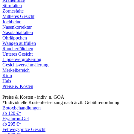
Krähenfüße
Stirnfalten
Zornesfalte
Mittleres Gesicht
Jochbeine
Nasenkorrektur
Nasolabialfalten
Ohrläppchen
Wangen auffüllen
Raucherfältchen
Unteres Gesicht
Lippenvergrößerung
Gesichtsverschmälerung
Merkelbereich
Kinn
Hals
Preise & Kosten
Preise & Kosten - indiv. n. GOÄ
*Individuelle Kostenfestsetzung nach ärztl. Gebührenordnung
Botoxbehandlungen
ab 120 €*
Hyaluron-Gel
ab 295 €*
Fettwegspritze Gesicht