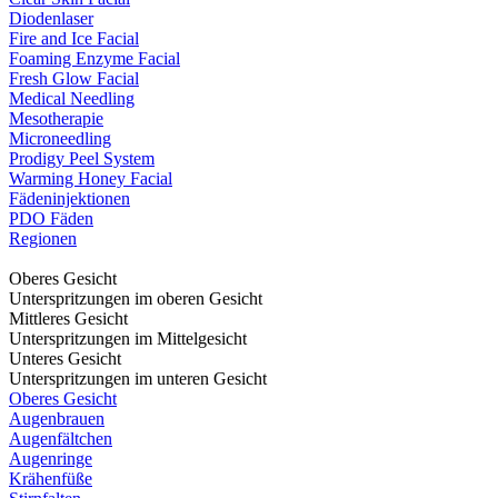
Diodenlaser
Fire and Ice Facial
Foaming Enzyme Facial
Fresh Glow Facial
Medical Needling
Mesotherapie
Microneedling
Prodigy Peel System
Warming Honey Facial
Fädeninjektionen
PDO Fäden
Regionen
Oberes Gesicht
Unterspritzungen im oberen Gesicht
Mittleres Gesicht
Unterspritzungen im Mittelgesicht
Unteres Gesicht
Unterspritzungen im unteren Gesicht
Oberes Gesicht
Augenbrauen
Augenfältchen
Augenringe
Krähenfüße