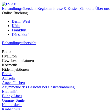
Behandlungsübersicht
Regionen
Preise & Kosten
Standorte
Über uns
Online Buchung
Berlin West
Köln
Frankfurt
Düsseldorf
Behandlungsübersicht
Botox
Hyaluron
Gewebestimulatoren
Kosmetik
Fädeninjektionen
Botox
Achseln
Augenfältchen
Asymmetrie des Gesichts bei Gesichtslähmung
Brauenlift
Bunny Lines
Gummy Smile
Kaumuskeln
Krähenfüße