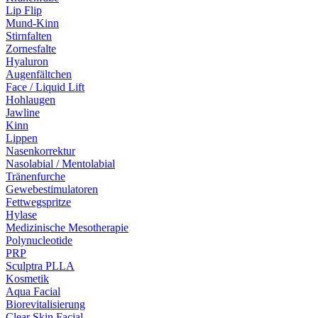
Lip Flip
Mund-Kinn
Stirnfalten
Zornesfalte
Hyaluron
Augenfältchen
Face / Liquid Lift
Hohlaugen
Jawline
Kinn
Lippen
Nasenkorrektur
Nasolabial / Mentolabial
Tränenfurche
Gewebestimulatoren
Fettwegspritze
Hylase
Medizinische Mesotherapie
Polynucleotide
PRP
Sculptra PLLA
Kosmetik
Aqua Facial
Biorevitalisierung
Clear Skin Facial