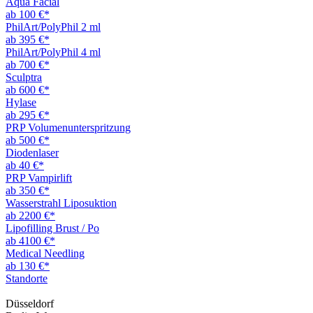
Aqua Facial
ab 100 €*
PhilArt/PolyPhil 2 ml
ab 395 €*
PhilArt/PolyPhil 4 ml
ab 700 €*
Sculptra
ab 600 €*
Hylase
ab 295 €*
PRP Volumenunterspritzung
ab 500 €*
Diodenlaser
ab 40 €*
PRP Vampirlift
ab 350 €*
Wasserstrahl Liposuktion
ab 2200 €*
Lipofilling Brust / Po
ab 4100 €*
Medical Needling
ab 130 €*
Standorte
Düsseldorf