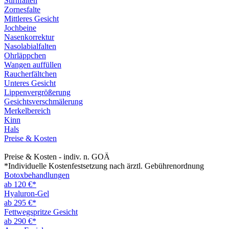
Stirnfalten
Zornesfalte
Mittleres Gesicht
Jochbeine
Nasenkorrektur
Nasolabialfalten
Ohrläppchen
Wangen auffüllen
Raucherfältchen
Unteres Gesicht
Lippenvergrößerung
Gesichtsverschmälerung
Merkelbereich
Kinn
Hals
Preise & Kosten
Preise & Kosten - indiv. n. GOÄ
*Individuelle Kostenfestsetzung nach ärztl. Gebührenordnung
Botoxbehandlungen
ab 120 €*
Hyaluron-Gel
ab 295 €*
Fettwegspritze Gesicht
ab 290 €*