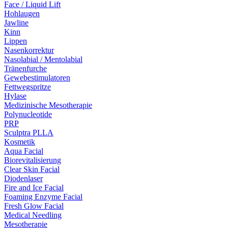
Face / Liquid Lift
Hohlaugen
Jawline
Kinn
Lippen
Nasenkorrektur
Nasolabial / Mentolabial
Tränenfurche
Gewebestimulatoren
Fettwegspritze
Hylase
Medizinische Mesotherapie
Polynucleotide
PRP
Sculptra PLLA
Kosmetik
Aqua Facial
Biorevitalisierung
Clear Skin Facial
Diodenlaser
Fire and Ice Facial
Foaming Enzyme Facial
Fresh Glow Facial
Medical Needling
Mesotherapie