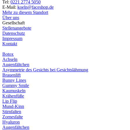
Tel:
0221 2774 5050
E-Mail:
koeln@faceshop.de
Mehr zu diesem Standort
Über uns
Gesellschaft
Stellenangebote
Datenschutz
Impressum
Kontakt
Botox
Achseln
Augenfältchen
Asymmetrie des Gesichts bei Gesichtslähmung
Brauenlift
Bunny Lines
Gummy Smile
Kaumuskeln
Krähenfüße
Lip Flip
Mund-Kinn
Stirnfalten
Zornesfalte
Hyaluron
Augenfältchen